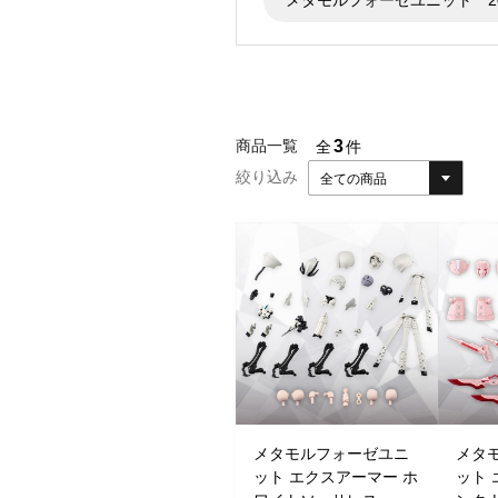
3
商品一覧
全
件
絞り込み
全ての商品
メタモルフォーゼユニ
メタ
ット エクスアーマー ホ
ット 