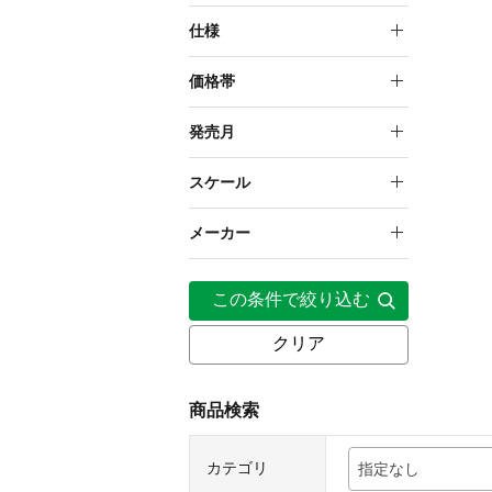
メタモルフォーゼユニット
仕様
組み立て式プラモデル
価格帯
2,000円～4,999円
発売月
2026年6月
スケール
NON
メーカー
壽屋
この条件で絞り込む
クリア
商品検索
カテゴリ
指定なし