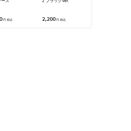
ナース
2 ブラックVer.
0
2,200
円 税込
円 税込