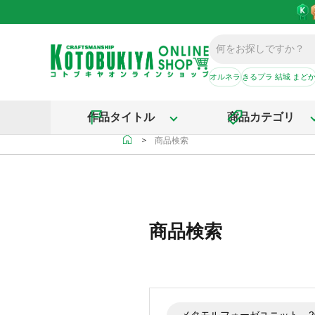
オルネラ
きるプラ 結城 まど
作品タイトル
商品カテゴリ
＞
商品検索
商品検索