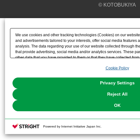
© KOTOBUKIYA
We use cookies and other tracking technologies (Cookies) on our website t
and advertisements tailored to your interests, offer social media feature
analysis. The data regarding your use of our website collected through t
that provide advertising, social media and/or analytics services. These p
other data that you have provided to them or that they have collected from 
analyze and optimize advertisements delivered to you by businesses other t
Cookie Policy
the use of all Cookies except for Strictly Necessary Cookies, please click "
with Cookies enabled, please click "OK". To select your preferences for e
You can change your consent or rejection settings at any time via through
Privacy Settings
our
Cookie Policy
or the website footer.
Reject All
OK
Powered by Internet Initiative Japan Inc.