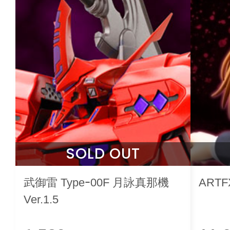
SOLD OUT
武御雷 Typeｰ00F 月詠真那機
ART
Ver.1.5