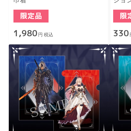
巾着
ション
ズ
1,980
330
円 税込