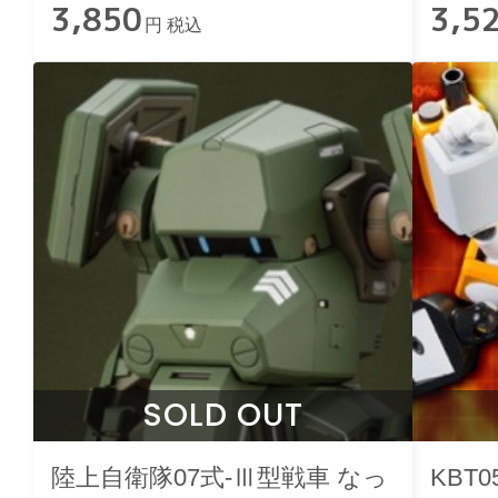
3,850
3,5
円 税込
SOLD OUT
陸上自衛隊07式-Ⅲ型戦車 なっ
KBT