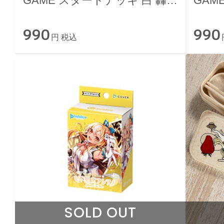
GAME スタートデッキ 白 轟
GAM
はじめ
いろ
990
990
円 税込
SOLD OUT