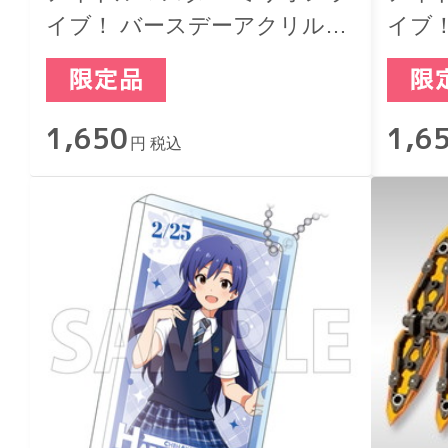
イブ！ バースデーアクリルブ
イブ
ロックキーホルダー 横山奈緒
ロッ
花
1,650
1,6
円 税込