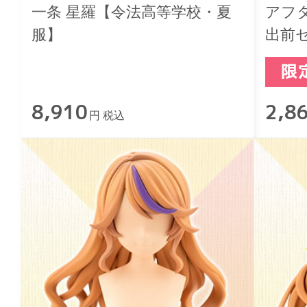
一条 星羅【令法高等学校・夏
アフ
服】
出前
8,910
2,8
円 税込