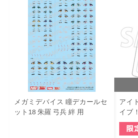
メガミデバイス 瞳デカールセ
アイ
ット18 朱羅 弓兵 絆 用
イブ
ロッ
り