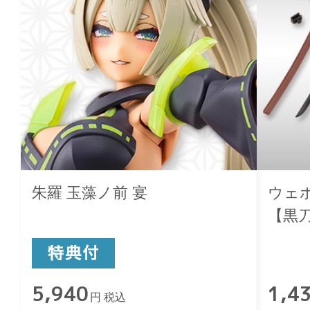
朱羅 玉藻ノ前 宴
ウェポ
【黒
5,940
1,4
円 税込