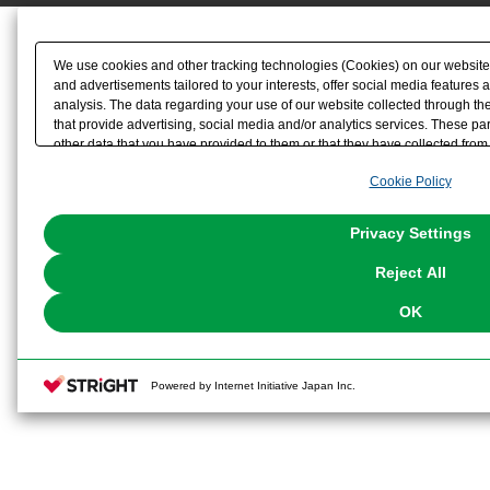
We use cookies and other tracking technologies (Cookies) on our website t
and advertisements tailored to your interests, offer social media feature
analysis. The data regarding your use of our website collected through t
that provide advertising, social media and/or analytics services. These p
other data that you have provided to them or that they have collected from 
analyze and optimize advertisements delivered to you by businesses other t
Cookie Policy
the use of all Cookies except for Strictly Necessary Cookies, please click "
with Cookies enabled, please click "OK". To select your preferences for e
You can change your consent or rejection settings at any time via through
Privacy Settings
our
Cookie Policy
or the website footer.
Reject All
OK
Powered by Internet Initiative Japan Inc.