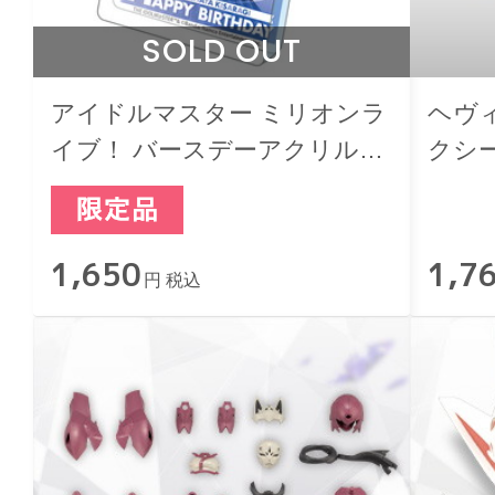
SOLD OUT
アイドルマスター ミリオンラ
ヘヴ
イブ！ バースデーアクリルブ
クシ
ロックキーホルダー 如月千早
タVer.
1,650
1,7
円 税込