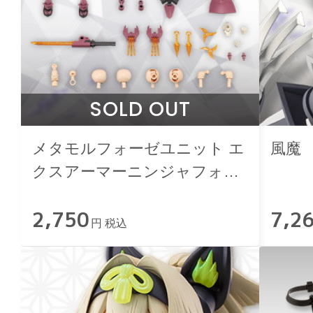
SOLD OUT
メタモルフォーゼユニット エ
風魔
クスアーマーニンジャフォッ
クス
2,750
7,2
円 税込