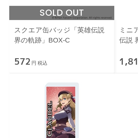
SOLD OUT
スクエア缶バッジ「英雄伝説
ミニ
界の軌跡」BOX-C
伝説 
ーク
572
1,8
円 税込