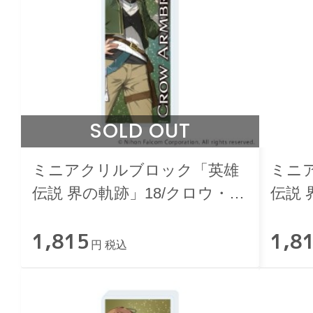
SOLD OUT
ミニアクリルブロック「英雄
ミニ
伝説 界の軌跡」18/クロウ・ア
伝説 
ームブラスト
ラウ
1,815
1,8
円 税込