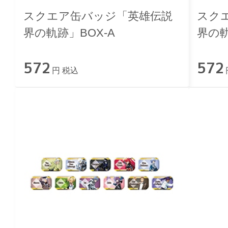
スクエア缶バッジ「英雄伝説
スク
界の軌跡」BOX-A
界の軌
572
572
円 税込