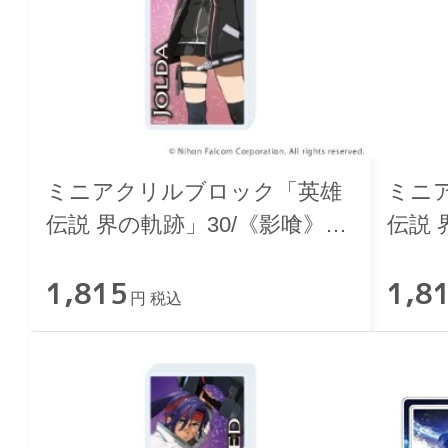
ミニアクリルブロック「英雄
ミニ
伝説 界の軌跡」30/《影喰》の
伝説 
ヨルダ
ムハ
1,815
1,8
円 税込