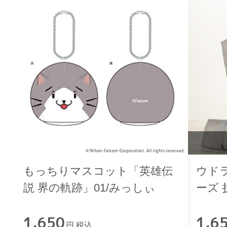
もっちりマスコット「英雄伝
ウド
説 界の軌跡」01/みっしぃ
ーズ
ッグ
1,650
1,6
円 税込