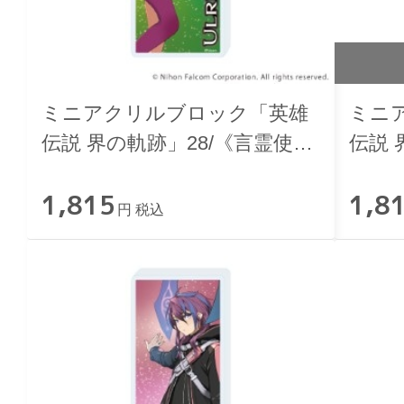
ミニアクリルブロック「英雄
ミニ
伝説 界の軌跡」28/《言霊使
伝説 
い》ウルリカ
イク
1,815
1,8
円 税込