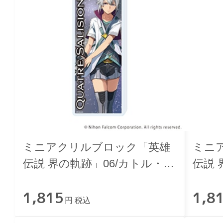
ミニアクリルブロック「英雄
ミニ
伝説 界の軌跡」06/カトル・サ
伝説 
リシオン
ス・
1,815
1,8
円 税込