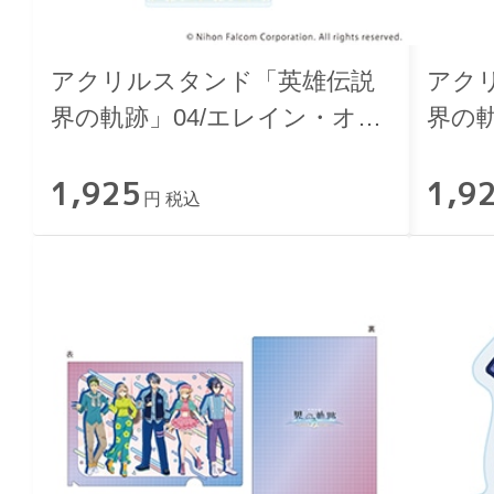
アクリルスタンド「英雄伝説
アク
界の軌跡」04/エレイン・オー
界の軌
クレール ニューレトロver.
ルツァ
1,925
1,9
円 税込