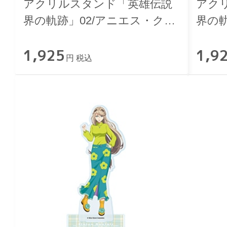
アクリルスタンド「英雄伝説
アク
界の軌跡」02/アニエス・クロ
界の軌
ーデル ニューレトロver.
ム ニ
1,925
1,9
円 税込