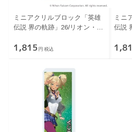
ミニアクリルブロック「英雄
ミニ
伝説 界の軌跡」26/リオン・バ
伝説 
ルタザール
い》
1,815
1,8
円 税込