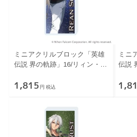
ミニアクリルブロック「英雄
ミニ
伝説 界の軌跡」16/リィン・シ
伝説 
ュバルツァー
ナ・
1,815
1,8
円 税込