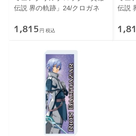
伝説 界の軌跡」24/クロガネ
伝説 
ルテ
1,815
1,8
円 税込