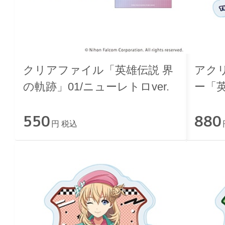
クリアファイル「英雄伝説 界
アク
の軌跡」01/ニューレトロver.
ー「英
ァン
550
880
トロve
円 税込