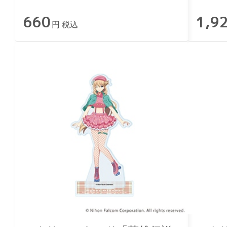
ライド
660
1,9
円 税込