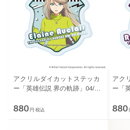
アクリルダイカットステッカ
アク
ー「英雄伝説 界の軌跡」04/エ
ー「英
レイン・オークレール ニュー
ィン
880
880
レトロver.
レトロv
円 税込