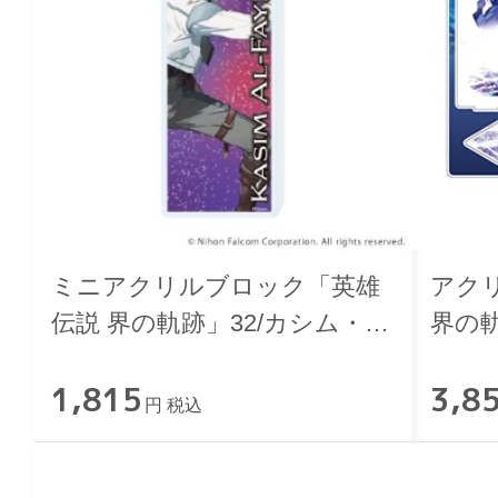
ミニアクリルブロック「英雄
アク
伝説 界の軌跡」32/カシム・ア
界の軌
ルファイド
ル
1,815
3,8
円 税込