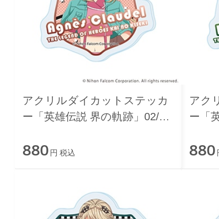
アクリルダイカットステッカ
アク
ー「英雄伝説 界の軌跡」02/ア
ー「英
ニエス・クローデル ニューレ
ビン
880
880
トロver.
ver.
円 税込