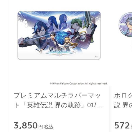
プレミアムマルチラバーマッ
ホロ
ト「英雄伝説 界の軌跡」01/メ
説 界
インビジュアル
ver.
3,850
572
円 税込