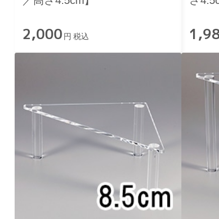
／高さ4.5cm】
さ4.5
2,000
1,9
円 税込