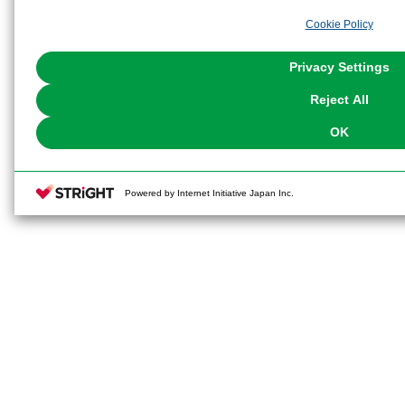
analyze and optimize advertisements delivered to you by businesses other t
Cookie Policy
the use of all Cookies except for Strictly Necessary Cookies, please click "
with Cookies enabled, please click "OK". To select your preferences for e
You can change your consent or rejection settings at any time via through
Privacy Settings
our
Cookie Policy
or the website footer.
Reject All
OK
Powered by Internet Initiative Japan Inc.