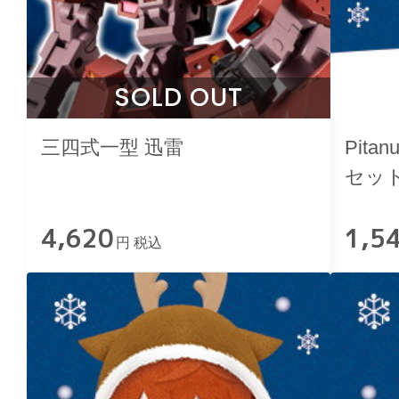
SOLD OUT
三四式一型 迅雷
Pita
セッ
4,620
1,5
円 税込