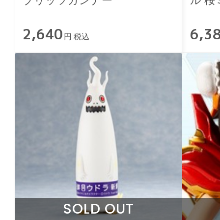
ブリッツガンナー
ル 桜
2,640
6,3
円 税込
SOLD OUT