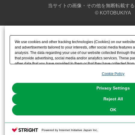
当サイトの画像・その他を無断転載する
© KOTOBUKIYA
We use cookies and other tracking technologies (Cookies) on our website t
and advertisements tailored to your interests, offer social media feature
analysis. The data regarding your use of our website collected through t
that provide advertising, social media and/or analytics services. These p
other data that you have provided to them or that they have collected from 
analyze and optimize advertisements delivered to you by businesses other t
Cookie Policy
the use of all Cookies except for Strictly Necessary Cookies, please click "
with Cookies enabled, please click "OK". To select your preferences for e
You can change your consent or rejection settings at any time via through
Privacy Settings
our
Cookie Policy
or the website footer.
Reject All
OK
Powered by Internet Initiative Japan Inc.