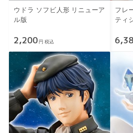
ウドラ ソフビ人形 リニューア
フレ
ル版
ティ
2,200
6,3
円 税込