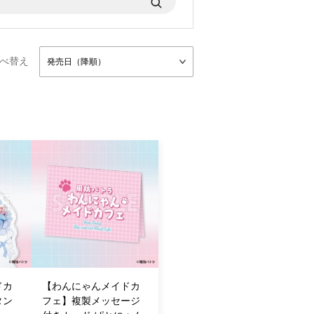
べ替え
発売日（降順）
ドカ
【わんにゃんメイドカ
タン
フェ】複製メッセージ