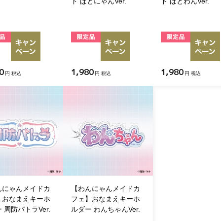
ド ぱとにゃんVer.
ド ぱとわんVer.
0
1,980
1,980
円 税込
円 税込
円 税込
んにゃんメイドカ
【わんにゃんメイドカ
】おなまえキーホ
フェ】おなまえキーホ
 周防パトラVer.
ルダー わんちゃんVer.