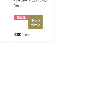
付きカード ぱとにゃん
Ver…
880
円 税込