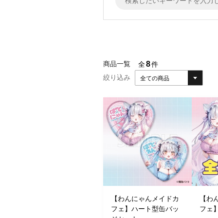
8
商品一覧
全
件
絞り込み
全ての商品
【わんにゃんメイドカ
【わ
フェ】ハート型缶バッ
フェ