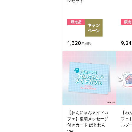
ジセット
1,320
9,24
円 税込
【わんにゃんメイドカ
【わ
フェ】複製メッセージ
フェ
付きカード ぱとわん
ルダー
Ver.