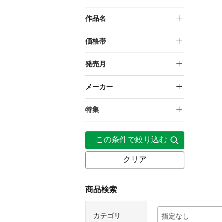
キャラグッズ
作品名
周防パトラ
価格帯
～999円
発売月
1,000円～1,999円
2026年6月
メーカー
5,000円～9,999円
壽屋
特集
周防パトラ【わんにゃんメ
この条件で絞り込む
イドカフェ】発売記念グッ
ズ
クリア
商品検索
カテゴリ
指定なし