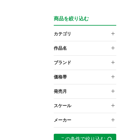
商品を絞り込む
カテゴリ
ぬいぐるみ
作品名
ワールドトリガー
ブランド
もちフレぬいぐるみ
価格帯
～999円
発売月
2022年6月
スケール
NON
メーカー
壽屋
この条件で絞り込む