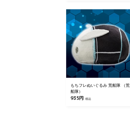
もちフレぬいぐるみ 荒船隊 （荒
船隊）
935円
税込