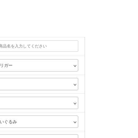
リガー
いぐるみ