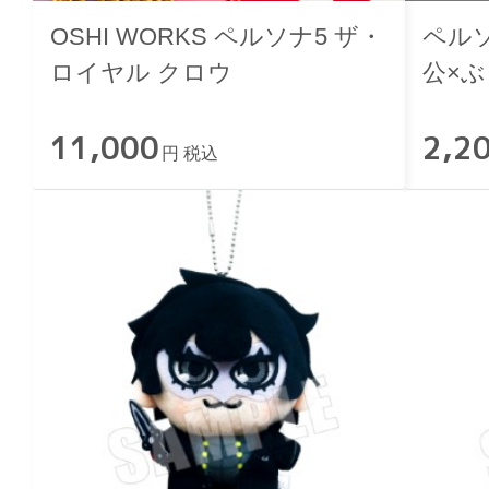
OSHI WORKS ペルソナ5 ザ・
ペル
ロイヤル クロウ
公×
ット 
11,000
2,2
円 税込