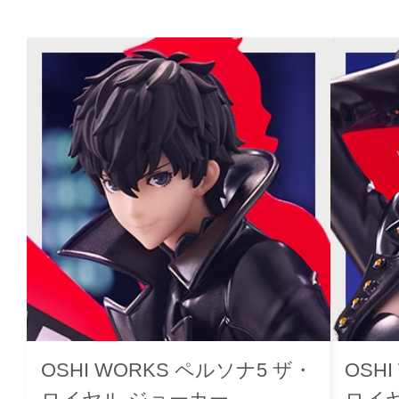
OSHI WORKS ペルソナ5 ザ・
OSH