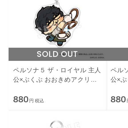
SOLD OUT
ペルソナ５ ザ・ロイヤル 主人
ペル
公×ぶくぶ おおきめアクリル
公×
キーホルダー 08.器用さ ラン
キーホ
880
880
ク5
ク1
円 税込