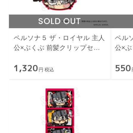
SOLD OUT
ペルソナ５ ザ・ロイヤル 主人
ペル
公×ぶくぶ 前髪クリップセッ
公×ぶ
ト 06.魅力
A
1,320
550
円 税込