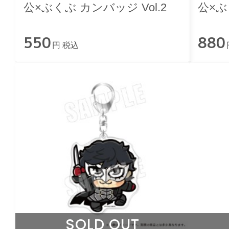
公×ぶくぶ カンバッジ Vol.2
公×
キーホ
550
880
円 税込
SOLD OUT