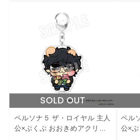
SOLD OUT
ペルソナ５ ザ・ロイヤル 主人
ペル
公×ぶくぶ おおきめアクリル
公×
キーホルダー 12.魅力 ランク5
ト 0