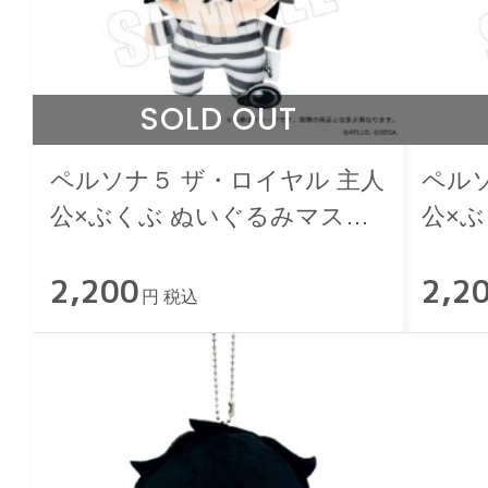
SOLD OUT
ペルソナ５ ザ・ロイヤル 主人
ペル
公×ぶくぶ ぬいぐるみマスコ
公×
ット 04.度胸 ランク１
ット 
2,200
2,2
円 税込