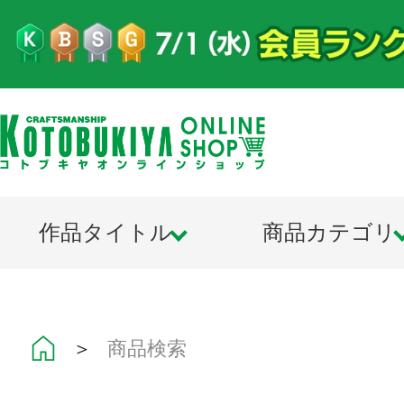
作品タイトル
商品カテゴリ
＞
商品検索