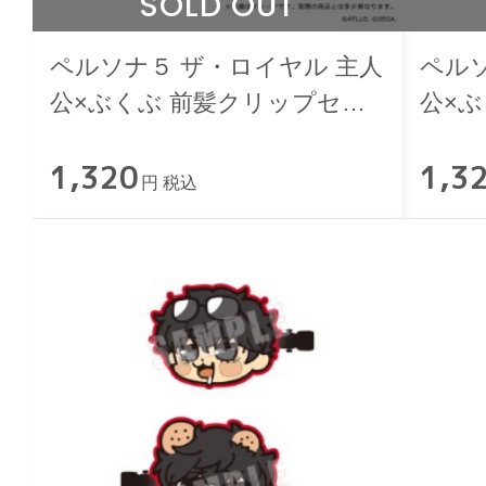
SOLD OUT
ペルソナ５ ザ・ロイヤル 主人
ペル
公×ぶくぶ 前髪クリップセッ
公×
ト 04.器用さ
ト 0
1,320
1,3
円 税込