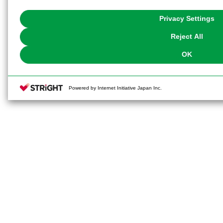
with Cookies enabled, please click "OK". To select your preferences for e
You can change your consent or rejection settings at any time via through
Privacy Settings
our
Cookie Policy
or the website footer.
Reject All
OK
Powered by Internet Initiative Japan Inc.