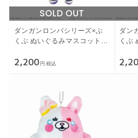
SOLD OUT
ダンガンロンパシリーズ×ぶ
ダン
くぶ ぬいぐるみマスコット
くぶ
04.霧切響子
05.
2,200
2,2
円 税込