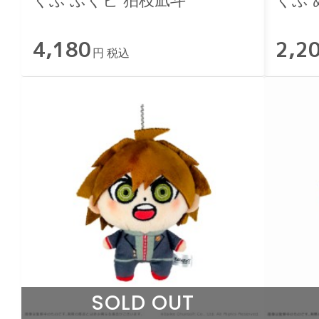
くぶ ぶくビ 狛枝凪斗
くぶ
01.
4,180
2,2
円 税込
SOLD OUT