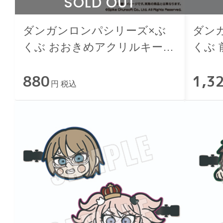
SOLD OUT
ダンガンロンパシリーズ×ぶ
ダン
くぶ おおきめアクリルキーホ
くぶ 
ルダー 12.王馬小吉
苗木
880
1,3
円 税込