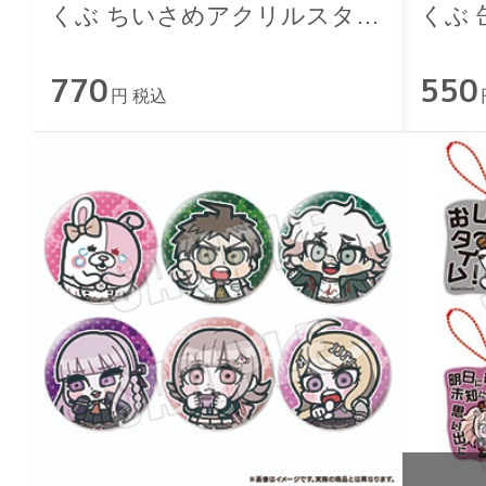
くぶ ちいさめアクリルスタン
くぶ 缶
ド Vol.2
770
550
円 税込