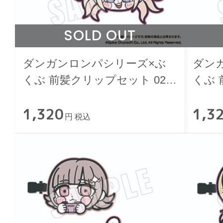
SOLD OUT
ダンガンロンパシリーズ×ぶ
ダン
くぶ 前髪クリップセット 02.
くぶ 
十神白夜＆江ノ島盾子
日向
1,320
1,3
円 税込