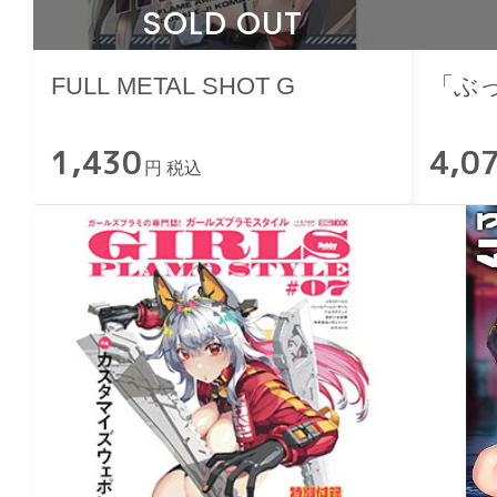
SOLD OUT
FULL METAL SHOT G
「ぶ
1,430
4,0
円 税込