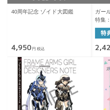
40周年記念 ゾイド大図鑑
ガール
特集
4,950
2,4
円 税込