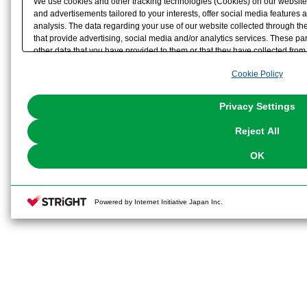
We use cookies and other tracking technologies (Cookies) on our website t
and advertisements tailored to your interests, offer social media feature
analysis. The data regarding your use of our website collected through t
that provide advertising, social media and/or analytics services. These p
other data that you have provided to them or that they have collected from 
analyze and optimize advertisements delivered to you by businesses other t
Cookie Policy
the use of all Cookies except for Strictly Necessary Cookies, please click "
with Cookies enabled, please click "OK". To select your preferences for e
You can change your consent or rejection settings at any time via through
Privacy Settings
our
Cookie Policy
or the website footer.
Reject All
OK
Powered by Internet Initiative Japan Inc.