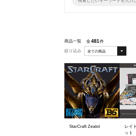
481
商品一覧
全
件
絞り込み
全ての商品
StarCraft Zealot
レイ
ット