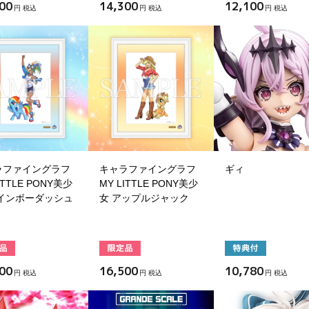
00
14,300
12,100
円 税込
円 税込
円 税込
ラファイングラフ
キャラファイングラフ
ギィ
ITTLE PONY美少
MY LITTLE PONY美少
レインボーダッシュ
女 アップルジャック
00
16,500
10,780
円 税込
円 税込
円 税込