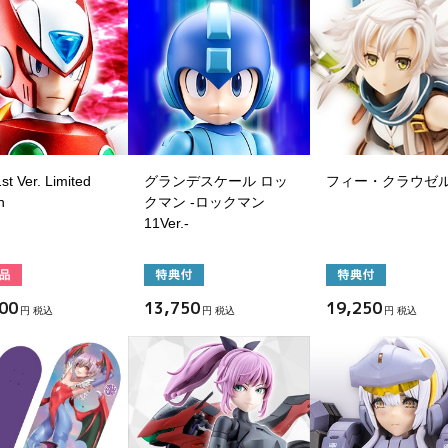
t Ver. Limited
グランデスケール ロッ
フィー・クラウゼ
n
クマン -ロックマン
11Ver.-
00
13,750
19,250
円 税込
円 税込
円 税込