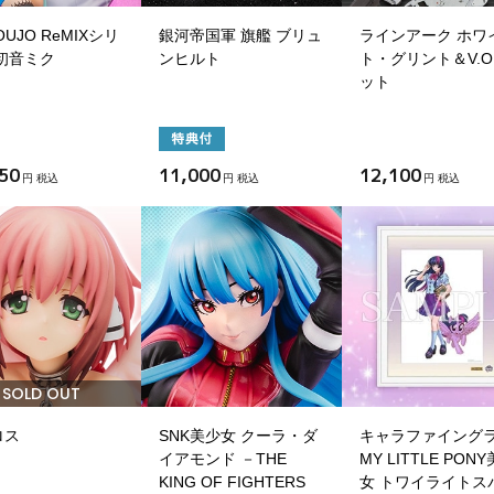
OUJO ReMIXシリ
銀河帝国軍 旗艦 ブリュ
ラインアーク ホワ
初音ミク
ンヒルト
ト・グリント＆V.O
ット
50
11,000
12,100
円 税込
円 税込
円 税込
SOLD OUT
ロス
SNK美少女 クーラ・ダ
キャラファイング
イアモンド －THE
MY LITTLE PON
KING OF FIGHTERS
女 トワイライトス