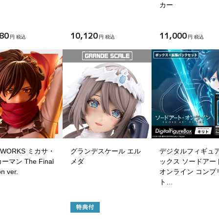
カー
80
10,120
11,000
円 税込
円 税込
円 税込
I WORKS ミカサ・
グランデスケール エル
デジタルフィギュ
マン The Final
メダ
ックス ソードアー
n ver.
オンライン コンプ
ト…