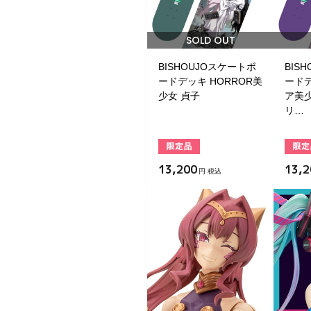
SOLD OUT
BISHOUJOスケートボ
BIS
ードデッキ HORROR美
ード
少女 貞子
ア美少
リ…
13,200
13,2
円 税込