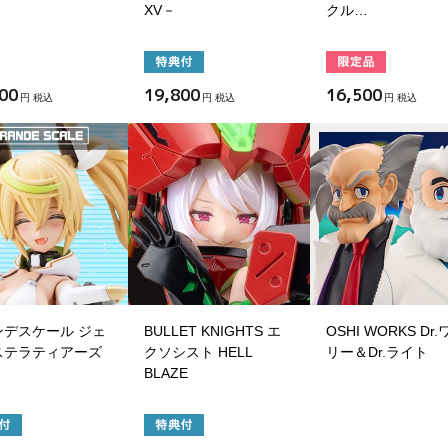
XV－
クル…
00
19,800
16,500
円 税込
円 税込
円 税込
ンデスケール ジェ
BULLET KNIGHTS エ
OSHI WORKS Dr
ステラティアーズ
クソシスト HELL
リー＆Dr.ライト
BLAZE