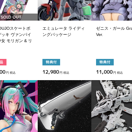
SOLD OUT
HOUJOスケートボ
エミュレータ ライディ
ゼニス・ガール Gra
デッキ ヴァンパイ
ングパッケージ
Ver.
女 モリガン & リ
00
12,980
11,000
円 税込
円 税込
円 税込