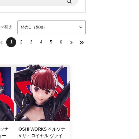
べ替え
発売日（降順）
1
2
3
4
5
6
ルソナ
OSHI WORKS ペルソナ
ョー
5 ザ・ロイヤル ヴァイ