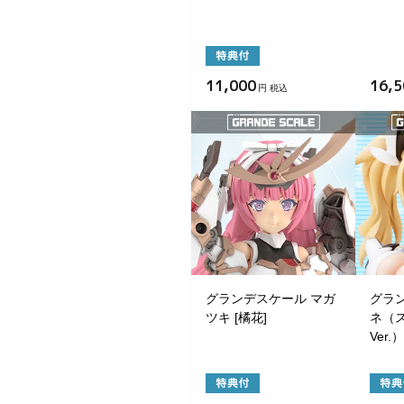
11,000
16,5
円 税込
グランデスケール マガ
グラ
ツキ [橘花]
ネ（
Ver.）