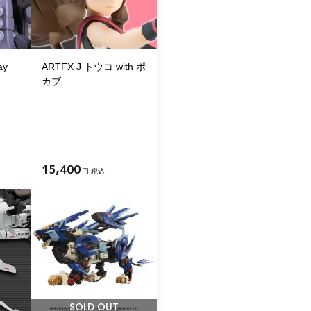
y
ARTFX J トウコ with ポ
カブ
15,400
円 税込
SOLD OUT