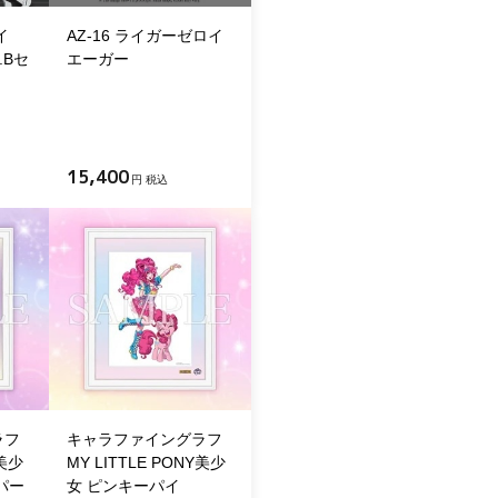
イ
AZ-16 ライガーゼロイ
.Bセ
エーガー
15,400
円 税込
ラフ
キャラファイングラフ
Y美少
MY LITTLE PONY美少
パー
女 ピンキーパイ