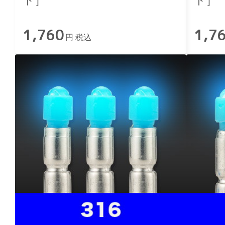
ト］
ト］
1,760
1,7
円 税込