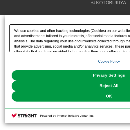
© KOTOBUKIYA
We use cookies and other tracking technologies (Cookies) on our website t
and advertisements tailored to your interests, offer social media feature
analysis. The data regarding your use of our website collected through t
that provide advertising, social media and/or analytics services. These p
other data that you have provided to them or that they have collected from 
analyze and optimize advertisements delivered to you by businesses other t
Cookie Policy
the use of all Cookies except for Strictly Necessary Cookies, please click "
with Cookies enabled, please click "OK". To select your preferences for e
You can change your consent or rejection settings at any time via through
Privacy Settings
our
Cookie Policy
or the website footer.
Reject All
OK
Powered by Internet Initiative Japan Inc.