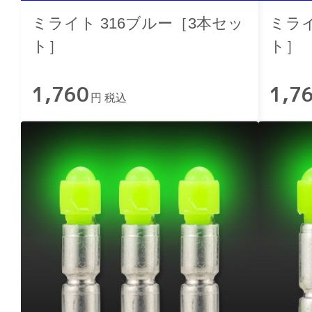
ミライト 316ブルー［3本セッ
ミライ
ト］
ト］
1,760
1,7
円 税込