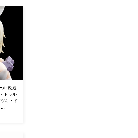
ール 改造
キ・ドゥル
ガツキ・ド
 …