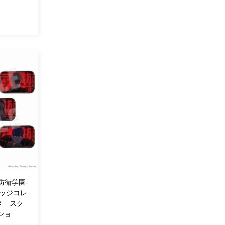
終防衛学園-
バッジコレ
ドメ スク
ショ…