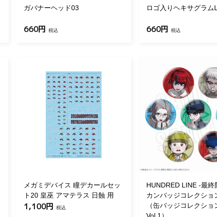
ガバナーヘッド03
ロゴ入りヘキサグラム
660円
660円
税込
税込
メガミデバイス 瞳デカールセッ
HUNDRED LINE -最
ト20 皇巫 アマテラス 日蝕 用
カンバッジコレクション V
1,100円
（缶バッジコレクシ
税込
Vol.1）