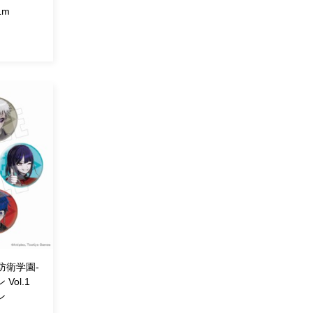
Lm
終防衛学園-
ol.1
ョン