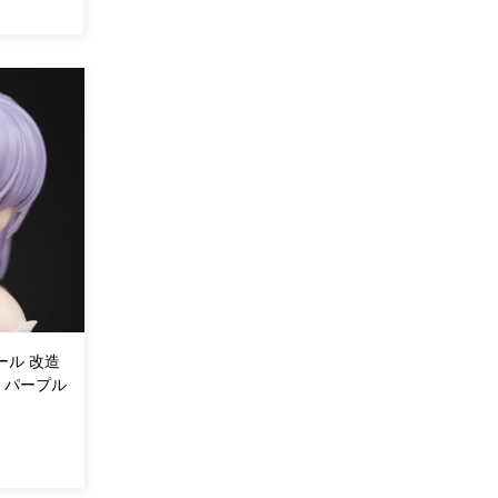
ール 改造
 パープル