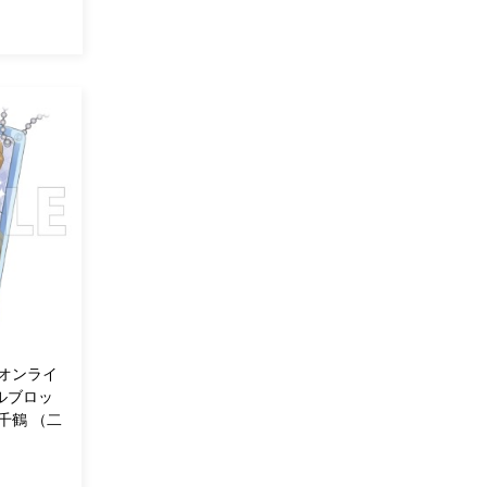
オンライ
ルブロッ
千鶴 （二