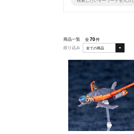
70
商品一覧
全
件
絞り込み
全ての商品