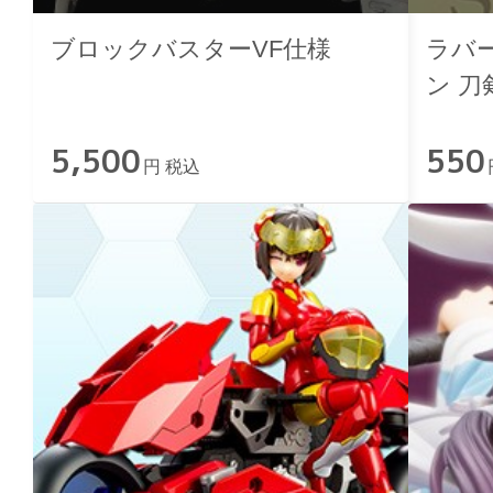
ブロックバスターVF仕様
ラバ
ン 刀
ぎ ver
5,500
550
円 税込