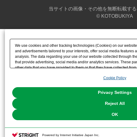
当サイトの画像・その他を無断転載する
© KOTOBUKIYA
We use cookies and other tracking technologies (Cookies) on our website t
and advertisements tailored to your interests, offer social media feature
analysis. The data regarding your use of our website collected through t
that provide advertising, social media and/or analytics services. These p
other data that you have provided to them or that they have collected from 
analyze and optimize advertisements delivered to you by businesses other t
Cookie Policy
the use of all Cookies except for Strictly Necessary Cookies, please click "
with Cookies enabled, please click "OK". To select your preferences for e
You can change your consent or rejection settings at any time via through
Privacy Settings
our
Cookie Policy
or the website footer.
Reject All
OK
Powered by Internet Initiative Japan Inc.