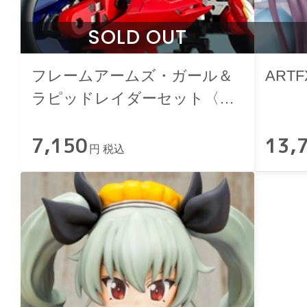
SOLD OUT
フレームアームズ・ガール＆
ARTF
ラピッドレイダーセット〈フ
レズヴェルクVer.〉
7,150
13,
円 税込