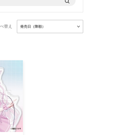
べ替え
発売日（降順）