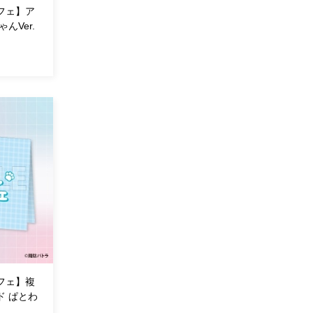
フェ】ア
んVer.
フェ】複
ド ぱとわ
）