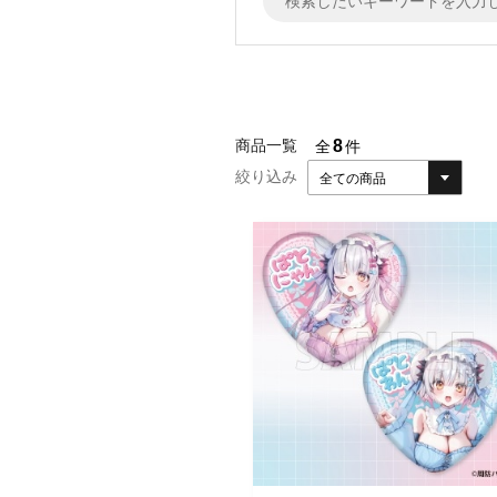
8
商品一覧
全
件
絞り込み
全ての商品