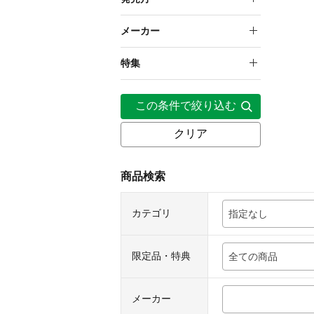
1,000円～1,999円
2026年6月
メーカー
5,000円～9,999円
壽屋
特集
周防パトラ【わんにゃんメ
この条件で絞り込む
イドカフェ】発売記念グッ
ズ
クリア
商品検索
カテゴリ
指定なし
限定品・特典
全ての商品
メーカー