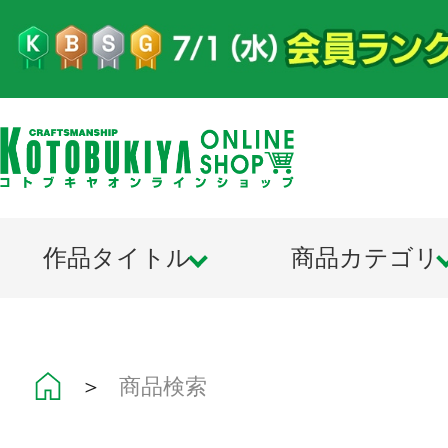
作品タイトル
商品カテゴリ
＞
商品検索