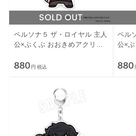
SOLD OUT
ペルソナ５ ザ・ロイヤル 主人
ペル
公×ぶくぶ おおきめアクリル
公×
キーホルダー 04.知識 ランク5
キーホ
880
880
円 税込