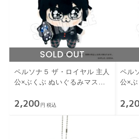
SOLD OUT
ペルソナ５ ザ・ロイヤル 主人
ペル
公×ぶくぶ ぬいぐるみマスコ
公×
ット 06.優しさ ランク５
ット 
2,200
2,2
円 税込