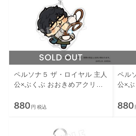
SOLD OUT
ペルソナ５ ザ・ロイヤル 主人
ペル
公×ぶくぶ おおきめアクリル
公×
キーホルダー 08.器用さ ラン
キーホ
880
880
ク5
ク1
円 税込