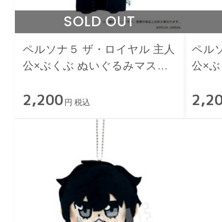
SOLD OUT
ペルソナ５ ザ・ロイヤル 主人
ペル
公×ぶくぶ ぬいぐるみマスコ
公×
ット 02.ジョーカー
ット 
2,200
2,2
円 税込