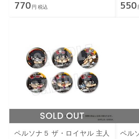
770
550
円 税込
SOLD OUT
ペルソナ５ ザ・ロイヤル 主人
ペル