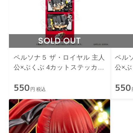
SOLD OUT
ペルソナ５ ザ・ロイヤル 主人
ペル
公×ぶくぶ 4カットステッカー
公×ぶ
B
C
550
550
円 税込