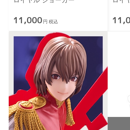
ロイヤル ジョーカー
ロイ
11,000
11,
円 税込