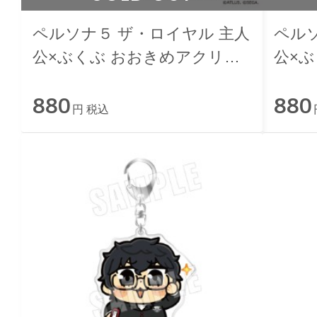
ペルソナ５ ザ・ロイヤル 主人
ペル
公×ぶくぶ おおきめアクリル
公×
キーホルダー 02.ジョーカー
キーホ
880
880
円 税込