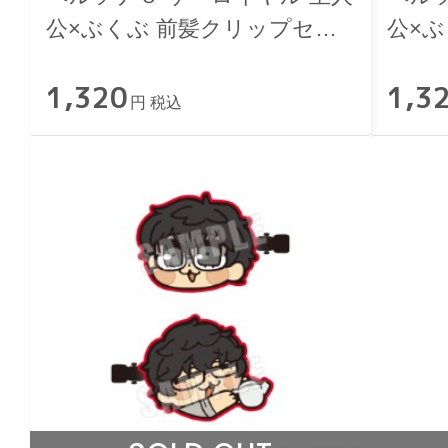
公×ぶくぶ 前髪クリップセッ
公×
ト 02.知識
ト 03
1,320
1,3
円 税込