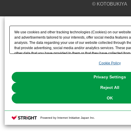
© KOTOBUKIYA
We use cookies and other tracking technologies (Cookies) on our website t
and advertisements tailored to your interests, offer social media feature
analysis. The data regarding your use of our website collected through t
that provide advertising, social media and/or analytics services. These p
other data that you have provided to them or that they have collected from 
analyze and optimize advertisements delivered to you by businesses other t
Cookie Policy
the use of all Cookies except for Strictly Necessary Cookies, please click "
with Cookies enabled, please click "OK". To select your preferences for e
You can change your consent or rejection settings at any time via through
Privacy Settings
our
Cookie Policy
or the website footer.
Reject All
OK
Powered by Internet Initiative Japan Inc.