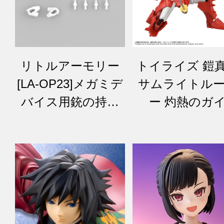
リトルアーモリー
トイライズ 鎧
[LA-OP23]メガミデ
サムライトル
バイス用銃の持ち
ー 灼熱のガ
手2（ホワイト）