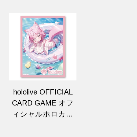
こより』
のそら』
hololive OFFICIAL
CARD GAME オフ
ィシャルホロカス
リーブ vol.51『博衣
こより』