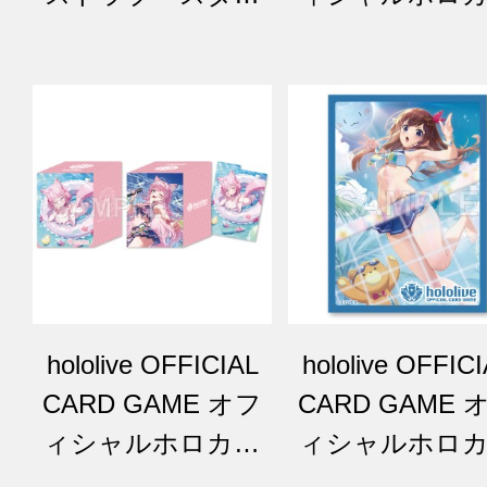
サマー・ホログラ
ース vol.32 『
ム
のそら』
hololive OFFICIAL
hololive OFFIC
CARD GAME オフ
CARD GAME 
ィシャルホロカケ
ィシャルホロ
ース vol.34 『博衣
リーブ vol.49