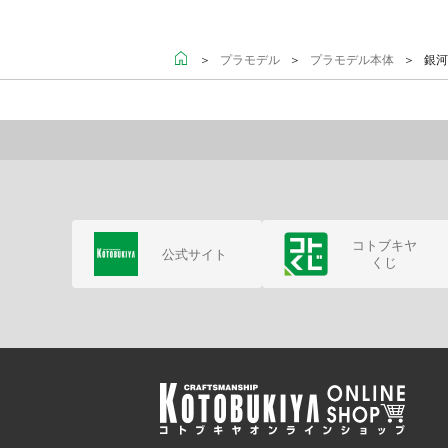
＞
＞
＞ 銀河
プラモデル
プラモデル本体
コトブキヤ
公式サイト
くじ