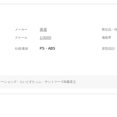
壽屋
メーカー
限定品・
1/3000
スケール
価格帯
PS・ABS
仕様/素材
原型/設計
ーションズ・らいとすたっふ・サントリー ©︎加藤直之