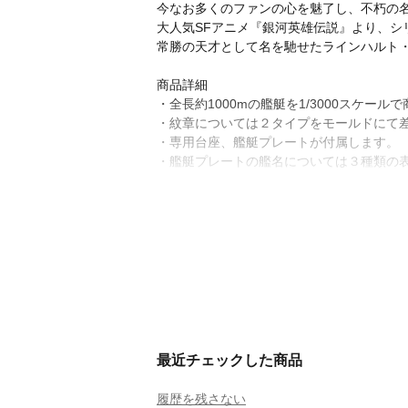
今なお多くのファンの心を魅了し、不朽の
大人気SFアニメ『銀河英雄伝説』より、シ
常勝の天才として名を馳せたラインハルト・
商品詳細
・全長約1000mの艦艇を1/3000スケー
・紋章については２タイプをモールドにて
・専用台座、艦艇プレートが付属します。
・艦艇プレートの艦名については３種類の
最近チェックした商品
履歴を残さない