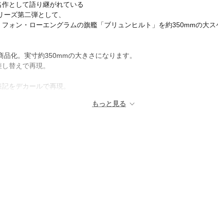
名作として語り継がれている
リーズ第二弾として、
フォン・ローエングラムの旗艦「ブリュンヒルト」を約350mmの大ス
ルで商品化。実寸約350mmの大きさになります。
差し替えで再現。
表記をデカールで再現。