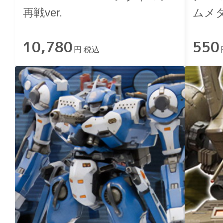
再戦ver.
ムメ
10,780
550
円 税込