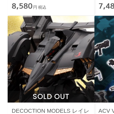
8,580
7,4
円 税込
SOLD OUT
DECOCTION MODELS レイレ
ACV