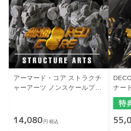
アーマード・コア ストラクチ
DEC
ャーアーツ ノンスケールプラ
ナード 
スチックモデルキット シリー
Finish
ズ Vol.１
14,080
55,
円 税込