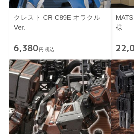
クレスト CR-C89E オラクル
MATS
Ver.
様
6,380
22,
円 税込