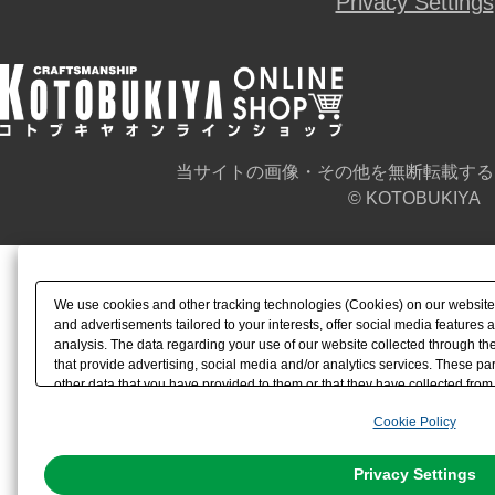
Privacy Settings
当サイトの画像・その他を無断転載する
© KOTOBUKIYA
We use cookies and other tracking technologies (Cookies) on our website t
and advertisements tailored to your interests, offer social media feature
analysis. The data regarding your use of our website collected through t
that provide advertising, social media and/or analytics services. These p
other data that you have provided to them or that they have collected from 
analyze and optimize advertisements delivered to you by businesses other t
Cookie Policy
the use of all Cookies except for Strictly Necessary Cookies, please click "
with Cookies enabled, please click "OK". To select your preferences for e
You can change your consent or rejection settings at any time via through
Privacy Settings
our
Cookie Policy
or the website footer.