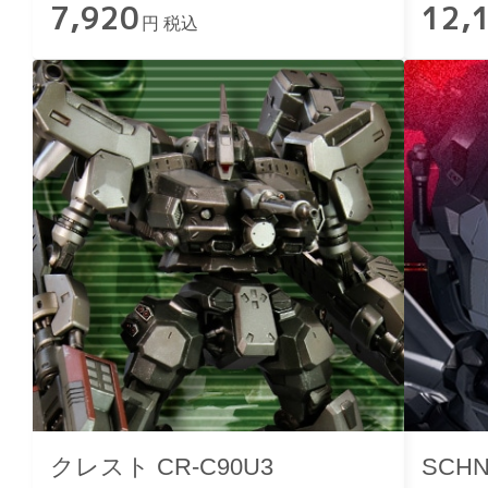
7,920
12,
円 税込
クレスト CR-C90U3
SCHN