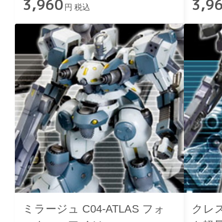
3,960
3,9
円 税込
ミラージュ C04-ATLAS フォ
クレス