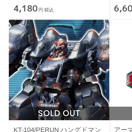
4,180
6,6
円 税込
SOLD OUT
KT-104/PERUN ハングドマン
アー