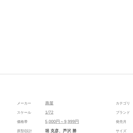
壽屋
メーカー
カテゴリ
1/72
スケール
ブランド
5,000円～9,999円
価格帯
発売月
堀 克彦、芦沢 勝
原型/設計
サイズ