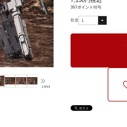
7,150
円
税込
357
ポイント付与
数量
1
1
-
9
/
14