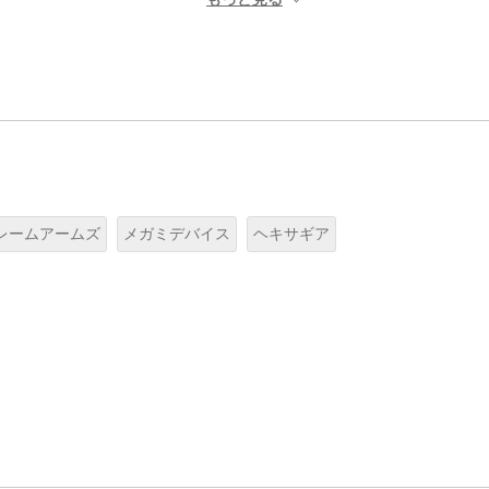
レームアームズ
メガミデバイス
ヘキサギア