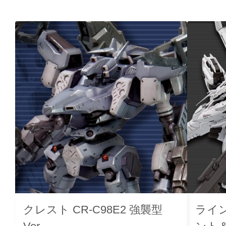
クレスト CR-C98E2 強襲型
ライ