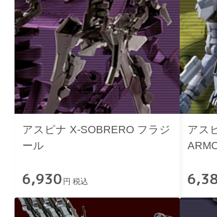
アスピナ X-SOBRERO フラジ
アス
ール
ARMO
6,930
6,3
円 税込