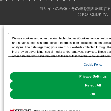
当サイトの画像・その他を無断転載する
© KOTOBUKIYA
We use cookies and other tracking technologies (Cookies) on our website t
and advertisements tailored to your interests, offer social media feature
analysis. The data regarding your use of our website collected through t
that provide advertising, social media and/or analytics services. These p
other data that you have provided to them or that they have collected from 
analyze and optimize advertisements delivered to you by businesses other t
Cookie Policy
the use of all Cookies except for Strictly Necessary Cookies, please click "
with Cookies enabled, please click "OK". To select your preferences for e
You can change your consent or rejection settings at any time via through
Privacy Settings
our
Cookie Policy
or the website footer.
Reject All
OK
Powered by Internet Initiative Japan Inc.