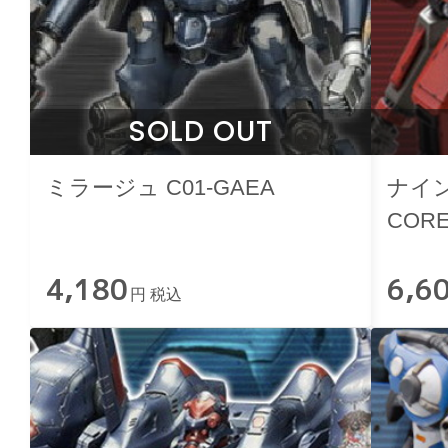
SOLD OUT
ミラージュ C01-GAEA
ナイン
CORE 
4,180
6,6
円 税込