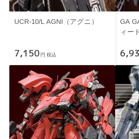
UCR-10/L AGNI（アグニ）
GA 
ィー
7,150
6,9
円 税込