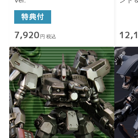
Ver.
ント＆
7,920
12,
円 税込