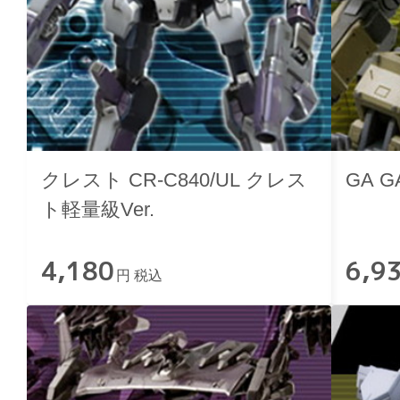
クレスト CR-C840/UL クレス
GA 
ト軽量級Ver.
4,180
6,9
円 税込