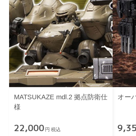
MATSUKAZE mdl.2 拠点防衛仕
オー
様
22,000
9,3
円 税込