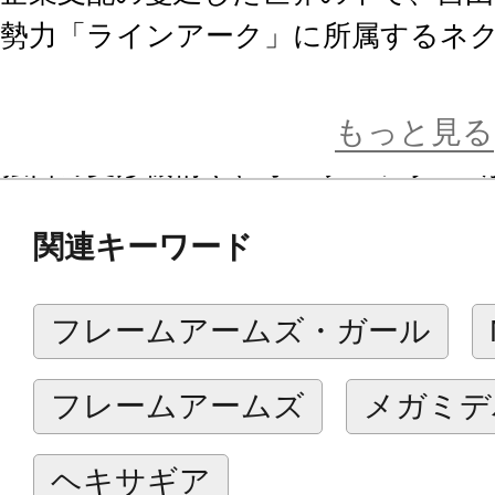
勢力「ラインアーク」に所属するネ
メカニックデザイナー河森正治氏の
形」なデザインのホワイト・グリン
もっと見る
独自の変形機構や、オープニングCG
徴する機体の1機ともなった。
関連キーワード
今回、背部のロケットブースタであ
ド・ブースト、通称V.O.Bを同梱し
フレームアームズ・ガール
しい仕様での商品化になります。
フレームアームズ
メガミデ
※本製品は再生産です。
※画像は試作品です。実際の商品と
ヘキサギア