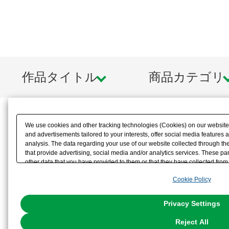
作品タイトル
商品カテゴリ
We use cookies and other tracking technologies (Cookies) on our website t
and advertisements tailored to your interests, offer social media feature
analysis. The data regarding your use of our website collected through t
that provide advertising, social media and/or analytics services. These p
other data that you have provided to them or that they have collected from 
analyze and optimize advertisements delivered to you by businesses other t
Cookie Policy
the use of all Cookies except for Strictly Necessary Cookies, please click "
with Cookies enabled, please click "OK". To select your preferences for e
You can change your consent or rejection settings at any time via through
Privacy Settings
our
Cookie Policy
or the website footer.
Reject All