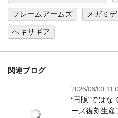
た形になっており様々なポージング
フレームアームズ
メガミデ
■ＰＭミサイル「MP-O901」も脚
通常状態からミサイル発射時への展
ヘキサギア
■同じALICIA（アリシア）系列である
ALICIA（アリシア） ホワイトパール
付属した、プラズマキャノン「SULT
ノン「HLC09-ACRUX」の2種が今回
関連ブログ
同梱されます。
2026/06/03 11:
“再販”ではなく
【付属品】
■本体
ーズ復刻生産