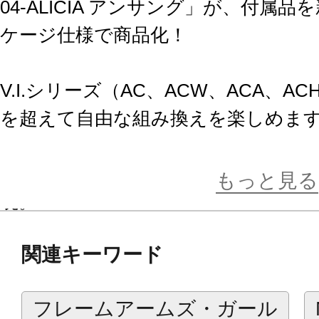
04-ALICIA アンサング」が、付属
ケージ仕様で商品化！
V.I.シリーズ（AC、ACW、ACA、
を超えて自由な組み換えを楽しめま
■”高速機動戦”に特化した「アンサ
もっと見る
現。
■成型色もアンサング独特のカラーリ
関連キーワード
貴な印象を与えます。
■「アンサング」の特徴でもある”逆関節
フレームアームズ・ガール
ALICIA/L」は、そのバランスのみ