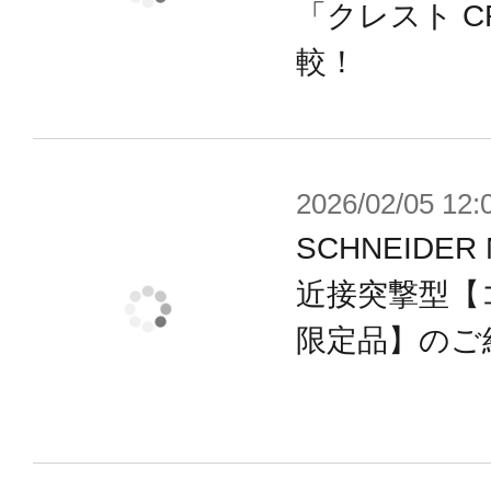
「クレスト C
ウェポン
較！
■レーザーライフル：ER-O705
■PMミサイル：MP-O901
■メインブースタ：CB-JUDITH
2026/02/05 12:
■スタビライザー：03-AALIYAH/CUS
SCHNEIDER 
■スタビライザー：04-ALICIA/LUS1
近接突撃型【
■プラズマキャノン：TRESOR
限定品】のご
■プラズマキャノン：SULTAN
■ハイレーザーキャノン：HLC09-ACR
■ライフル：051ANNR