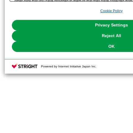
other data that you have provided to them or that they have collected from 
analyze and optimize advertisements delivered to you by businesses other t
Cookie Policy
the use of all Cookies except for Strictly Necessary Cookies, please click "
with Cookies enabled, please click "OK". To select your preferences for e
You can change your consent or rejection settings at any time via through
Privacy Settings
our
Cookie Policy
or the website footer.
Reject All
OK
Powered by Internet Initiative Japan Inc.