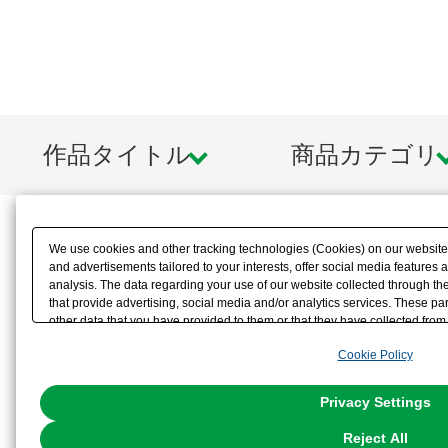
作品タイトル
商品カテゴリ
We use cookies and other tracking technologies (Cookies) on our website t
and advertisements tailored to your interests, offer social media feature
analysis. The data regarding your use of our website collected through t
that provide advertising, social media and/or analytics services. These p
other data that you have provided to them or that they have collected from 
analyze and optimize advertisements delivered to you by businesses other t
Cookie Policy
the use of all Cookies except for Strictly Necessary Cookies, please click "
with Cookies enabled, please click "OK". To select your preferences for e
You can change your consent or rejection settings at any time via through
Privacy Settings
our
Cookie Policy
or the website footer.
Reject All