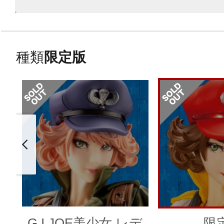
種類
限定版
G.I.JOE美少女 レデ
限