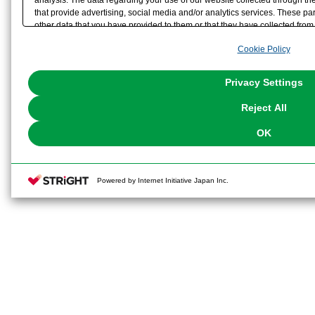
that provide advertising, social media and/or analytics services. These p
other data that you have provided to them or that they have collected from 
analyze and optimize advertisements delivered to you by businesses other t
Cookie Policy
the use of all Cookies except for Strictly Necessary Cookies, please click "
with Cookies enabled, please click "OK". To select your preferences for e
You can change your consent or rejection settings at any time via through
Privacy Settings
our
Cookie Policy
or the website footer.
Reject All
OK
Powered by Internet Initiative Japan Inc.