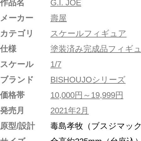
作品名
G.I. JOE
メーカー
壽屋
カテゴリ
スケールフィギュア
仕様
塗装済み完成品フィギ
スケール
1/7
ブランド
BISHOUJOシリーズ
価格帯
10,000円～19,999円
発売月
2021年2月
原型/設計
毒島孝牧（ブスジマッ