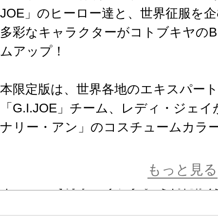
JOE」のヒーロー達と、世界征服を
多彩なキャラクターがコトブキヤのBI
ムアップ！
本限定版は、世界各地のエキスパー
「G.I.JOE」チーム、レディ・ジ
ナリー・アン」のコスチュームカラ
その身一つで潜入する彼女のカバー
もっと見る
イエローでカラーリング。それに加
帽により、通常版から更にキュート