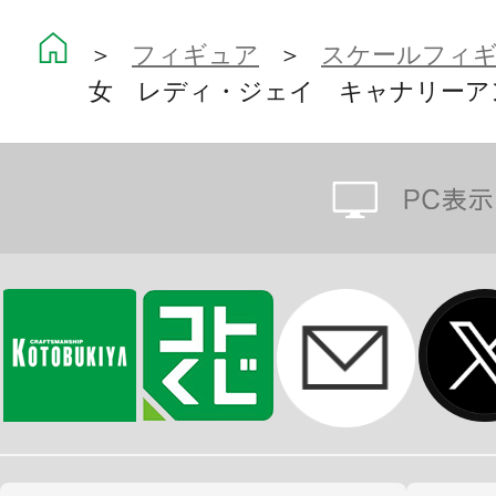
た。
＞
フィギュア
＞
スケールフィ
女 レディ・ジェイ キャナリーア
本作の原型は毒島孝牧（BUSUJIMA
ルプティングによる緻密で美しい仕
ボックスは、豪華な箔押し仕様のボ
ャルヘッダー付属でブリスターパッ
ージへの変更も可能です。
Collect them all! そのすべてを集め
※画像は開発中のイメージです。実