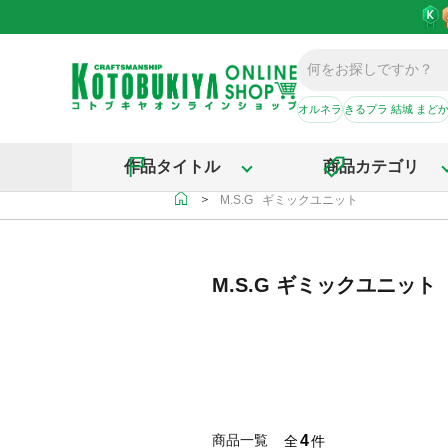
オルネラ
きるプラ 結城 まど
作品タイトル
商品カテゴリ
＞
M.S.G ギミックユニット
M.S.G ギミックユニット
4
商品一覧
全
件