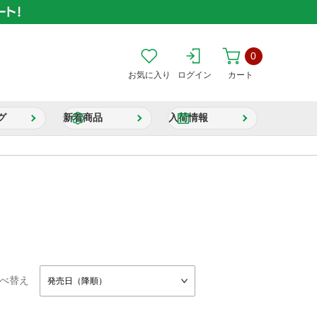
0
お気に入り
ログイン
カート
グ
新着商品
入荷情報
べ替え
発売日（降順）