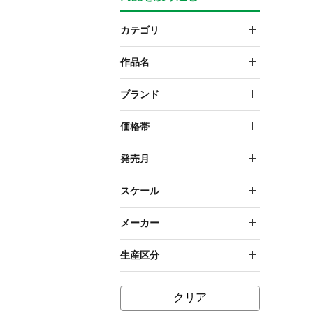
カテゴリ
サポートユニット(M.S.G)
作品名
M.S.G
ブランド
M.S.G ギミックユニット
価格帯
1,000円～1,999円
発売月
2015年11月
スケール
2021年3月
NON
メーカー
2021年8月
壽屋
生産区分
2021年10月
再生産
クリア