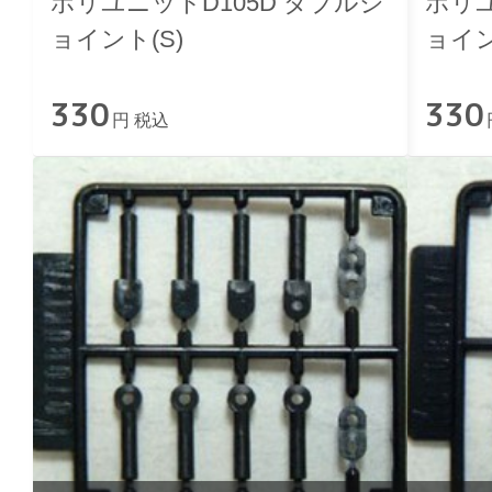
ポリユニットD105D ダブルジ
ポリユ
ョイント(S)
ョイン
330
330
円 税込