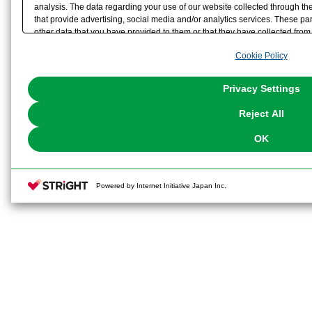
analysis. The data regarding your use of our website collected through t
that provide advertising, social media and/or analytics services. These p
other data that you have provided to them or that they have collected from 
analyze and optimize advertisements delivered to you by businesses other t
Cookie Policy
the use of all Cookies except for Strictly Necessary Cookies, please click "
with Cookies enabled, please click "OK". To select your preferences for e
You can change your consent or rejection settings at any time via through
Privacy Settings
our
Cookie Policy
or the website footer.
Reject All
OK
Powered by Internet Initiative Japan Inc.