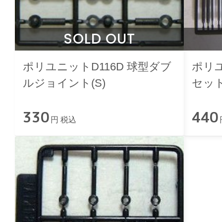
SOLD OUT
ポリユニットD116D 球型ダブ
ポリユ
ルジョイント(S)
セット
330
440
円 税込