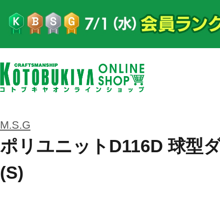
M.S.G
ポリユニットD116D 球
(S)