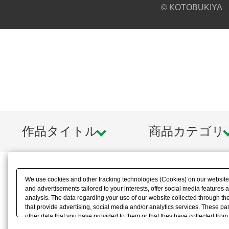
© KOTOBUKIYA
作品タイトル
商品カテゴリ
We use cookies and other tracking technologies (Cookies) on our website t
and advertisements tailored to your interests, offer social media feature
analysis. The data regarding your use of our website collected through t
that provide advertising, social media and/or analytics services. These p
other data that you have provided to them or that they have collected from 
analyze and optimize advertisements delivered to you by businesses other t