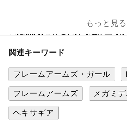
※画像は開発中のイメージです。実
※画像は撮影用に塗装してあります
もっと見る
※本製品はお客様ご自身で組み立て
関連キーワード
フレームアームズ・ガール
フレームアームズ
メガミデ
ヘキサギア