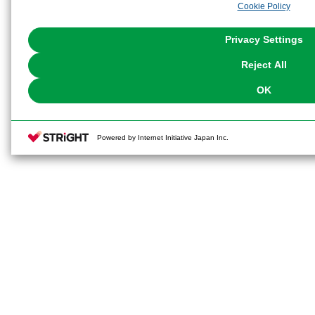
Cookie Policy
the use of all Cookies except for Strictly Necessary Cookies, please click "
with Cookies enabled, please click "OK". To select your preferences for e
You can change your consent or rejection settings at any time via through
Privacy Settings
our
Cookie Policy
or the website footer.
Reject All
OK
Powered by Internet Initiative Japan Inc.