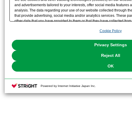
and advertisements tailored to your interests, offer social media feature
analysis. The data regarding your use of our website collected through t
that provide advertising, social media and/or analytics services. These p
other data that you have provided to them or that they have collected from 
analyze and optimize advertisements delivered to you by businesses other t
Cookie Policy
the use of all Cookies except for Strictly Necessary Cookies, please click "
with Cookies enabled, please click "OK". To select your preferences for e
You can change your consent or rejection settings at any time via through
Privacy Settings
our
Cookie Policy
or the website footer.
Reject All
OK
Powered by Internet Initiative Japan Inc.