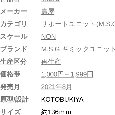
メーカー
壽屋
カテゴリ
サポートユニット(M.S.G
スケール
NON
ブランド
M.S.G ギミックユニッ
生産区分
再生産
価格帯
1,000円～1,999円
発売月
2021年8月
原型/設計
KOTOBUKIYA
サイズ
約136ｍｍ