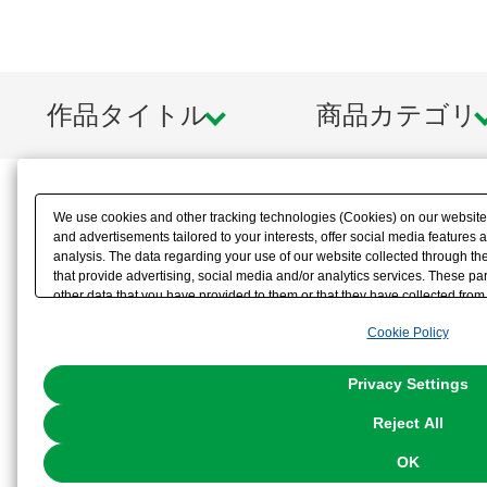
作品タイトル
商品カテゴリ
We use cookies and other tracking technologies (Cookies) on our website t
and advertisements tailored to your interests, offer social media feature
analysis. The data regarding your use of our website collected through t
that provide advertising, social media and/or analytics services. These p
other data that you have provided to them or that they have collected from 
analyze and optimize advertisements delivered to you by businesses other t
Cookie Policy
the use of all Cookies except for Strictly Necessary Cookies, please click "
with Cookies enabled, please click "OK". To select your preferences for e
You can change your consent or rejection settings at any time via through
Privacy Settings
our
Cookie Policy
or the website footer.
Reject All
OK