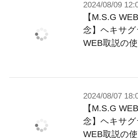
2024/08/09 12:
■カラークリアー成型 ソードパーツA
【M.S.G 
■カラークリアー成型ソードパーツB
念】ヘキサグ
■無色クリアー成型ソードパーツA（
WEB取説の
■無色クリアー成型ソードパーツB（
■アタッチメントパーツ
※本製品は再生産です。
2024/08/07 18:
※画像は開発中のイメージです。実
【M.S.G 
※本製品はお客様ご自身で組み立て
念】ヘキサグ
WEB取説の