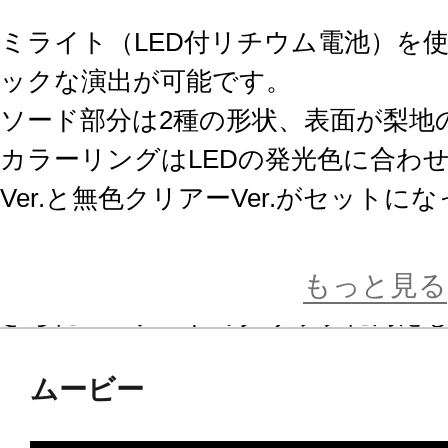
ミライト（LED付リチウム電池）を
ックな演出が可能です。
ソード部分は2種の形状、表面が梨地
カラーリングはLEDの発光色に合わ
Ver.と無色クリアーVer.がセットに
オプションパーツとなる無色クリア
装派モデラー用となっており自由に
もっと見る
さらにLEDソードのグリップに対応
の専用手首パーツが付属。
ムービー
手首には角度が付いておりケレン味
お楽しみ頂けます。