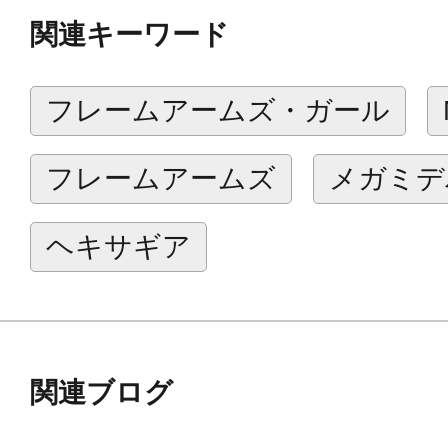
■アタッチメントパーツは穴の径が1.
関連キーワード
合わせてピンバイスなどで加工する
す。
フレームアームズ・ガール
■フレームアームズに対応した専用手
ムアームズにも使用が可能です。
フレームアームズ
メガミデ
■グリップ部の径は約3mmとなって
で各種プラモデルの改造などにご使
ヘキサギア
付属品
■フレームアームズ対応専用手首パー
関連ブログ
■グリップ（ミライト LED付リチウ
■レーザー発生器パーツ