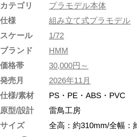
カテゴリ
プラモデル本体
仕様
組み立て式プラモデル
スケール
1/72
ブランド
HMM
価格帯
30,000円～
発売月
2026年11月
仕様/素材
PS・PE・ABS・PVC
原型/設計
雷鳥工房
サイズ
全高：約310mm/全幅：約