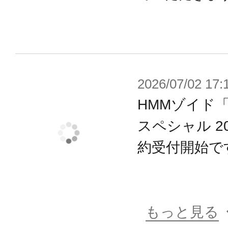
・ゴジュラスキャノン（別売）装備
属。背部パーツの差し替えで幻の強
ます。
・各種エンブレムやコーションマー
ールが付属し、お好みで貼り付ける
2026/07/02 17:
が可能です。
HMMゾイド
スペシャル 200
【メッキパーツの組み立てに際して
約受付開始で
※メッキ加工の性質上、特に関節可動
つくなっている部分があります。
部品の接続部分のメッキを、カッタ
もっと見る
ながら丁寧に組み立ててください。