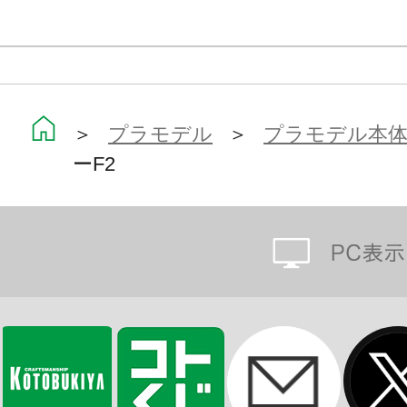
※画像は試作品です。実際の商品と
ます。また撮影用に塗装されており
※本製品はお客様ご自身で組み立て
＞
プラモデル
＞
プラモデル本
ーF2