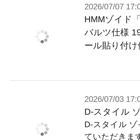
2026/07/07 17:
できます。
・クリアーパーツは新規カラーの「
HMMゾイド
リアー」も付属。お好みのクリアー
バルツ仕様 199
能です。
ール貼り付け
・胴体に内蔵されたゾイドコア部分
・各武装、頭部レーダーが独立可動し
・足の爪は各指に加えかかと部分が
なポージングが可能です。
2026/07/03 17:
・5mm穴を装備した腹部差し替えパ
D-スタイル 
ース・ネオ（別売）に対応しアクシ
D-スタイル 
でディスプレイできます。
ていただきま