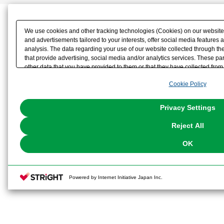
We use cookies and other tracking technologies (Cookies) on our website t
and advertisements tailored to your interests, offer social media feature
analysis. The data regarding your use of our website collected through t
that provide advertising, social media and/or analytics services. These p
other data that you have provided to them or that they have collected from 
analyze and optimize advertisements delivered to you by businesses other t
Cookie Policy
the use of all Cookies except for Strictly Necessary Cookies, please click "
with Cookies enabled, please click "OK". To select your preferences for e
You can change your consent or rejection settings at any time via through
Privacy Settings
our
Cookie Policy
or the website footer.
Reject All
OK
Powered by Internet Initiative Japan Inc.