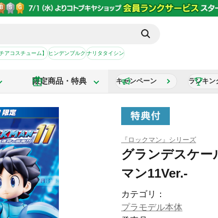
【チアコスチューム】
ヒンデンブルク
ナリタタイシン
限定商品・特典
キャンペーン
ランキン
『ロックマン』シリーズ
グランデスケール
マン11Ver.-
カテゴリ：
プラモデル本体