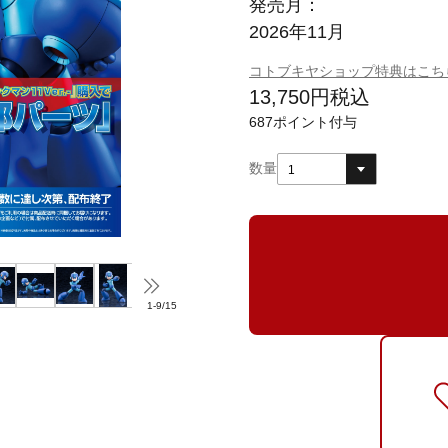
発売月：
2026年11月
コトブキヤショップ特典はこち
13,750
円
税込
687
ポイント付与
数量
1
1
-
9
/
15