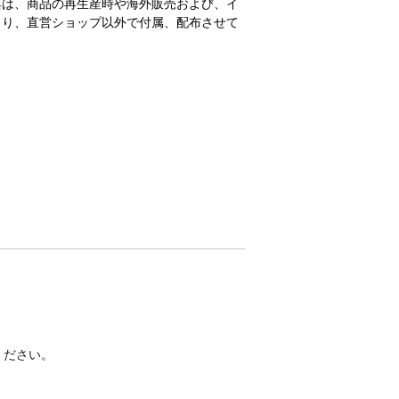
典は、商品の再生産時や海外販売および、イ
より、直営ショップ以外で付属、配布させて
ください。