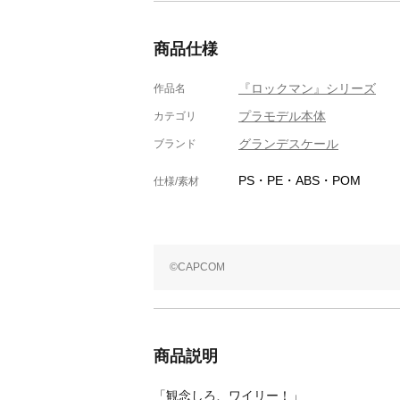
商品仕様
『ロックマン』シリーズ
作品名
プラモデル本体
カテゴリ
グランデスケール
ブランド
PS・PE・ABS・POM
仕様/素材
©CAPCOM
商品説明
「観念しろ、ワイリー！」