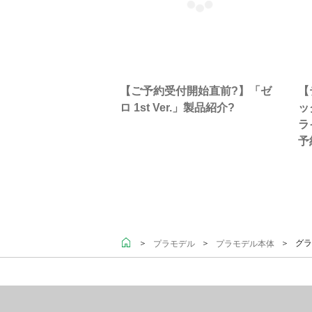
【ご予約受付開始直前?】「ゼ
【
ロ 1st Ver.」製品紹介?
ッ
ラ
予
＞
＞
＞ グラン
プラモデル
プラモデル本体