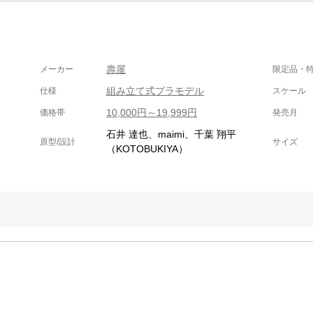
壽屋
メーカー
限定品・
組み立て式プラモデル
仕様
スケール
10,000円～19,999円
価格帯
発売月
石井 達也、maimi、千葉 翔平
原型/設計
サイズ
（KOTOBUKIYA）