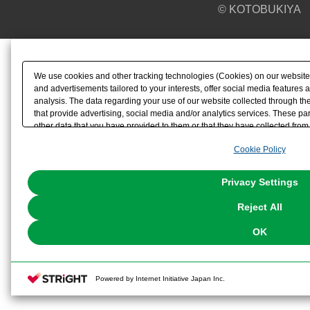
© KOTOBUKIYA
We use cookies and other tracking technologies (Cookies) on our website t
and advertisements tailored to your interests, offer social media feature
analysis. The data regarding your use of our website collected through t
that provide advertising, social media and/or analytics services. These p
other data that you have provided to them or that they have collected from 
analyze and optimize advertisements delivered to you by businesses other t
Cookie Policy
the use of all Cookies except for Strictly Necessary Cookies, please click "
with Cookies enabled, please click "OK". To select your preferences for e
You can change your consent or rejection settings at any time via through
Privacy Settings
our
Cookie Policy
or the website footer.
Reject All
OK
Powered by Internet Initiative Japan Inc.