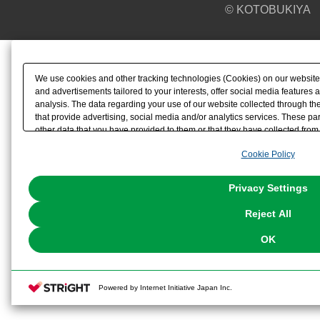
© KOTOBUKIYA
We use cookies and other tracking technologies (Cookies) on our website t
and advertisements tailored to your interests, offer social media feature
analysis. The data regarding your use of our website collected through t
that provide advertising, social media and/or analytics services. These p
other data that you have provided to them or that they have collected from 
analyze and optimize advertisements delivered to you by businesses other t
Cookie Policy
the use of all Cookies except for Strictly Necessary Cookies, please click "
with Cookies enabled, please click "OK". To select your preferences for e
You can change your consent or rejection settings at any time via through
Privacy Settings
our
Cookie Policy
or the website footer.
Reject All
OK
Powered by Internet Initiative Japan Inc.