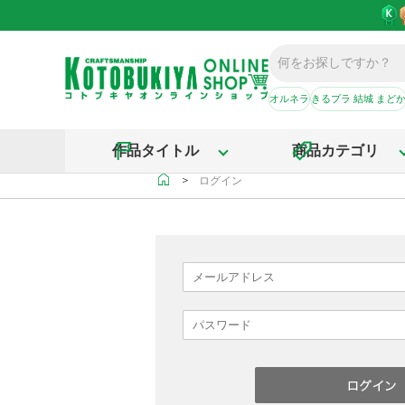
オルネラ
きるプラ 結城 まど
作品タイトル
商品カテゴリ
＞
ログイン