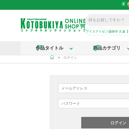
アイスアイゼン
薬師寺 久遠
作品タイトル
商品カテゴリ
＞
ログイン