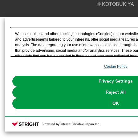
© KOTOBUKIYA
We use cookies and other tracking technologies (Cookies) on our website t
and advertisements tailored to your interests, offer social media feature
analysis. The data regarding your use of our website collected through t
that provide advertising, social media and/or analytics services. These p
other data that you have provided to them or that they have collected from 
analyze and optimize advertisements delivered to you by businesses other t
Cookie Policy
the use of all Cookies except for Strictly Necessary Cookies, please click "
with Cookies enabled, please click "OK". To select your preferences for e
You can change your consent or rejection settings at any time via through
Privacy Settings
our
Cookie Policy
or the website footer.
Reject All
OK
Powered by Internet Initiative Japan Inc.