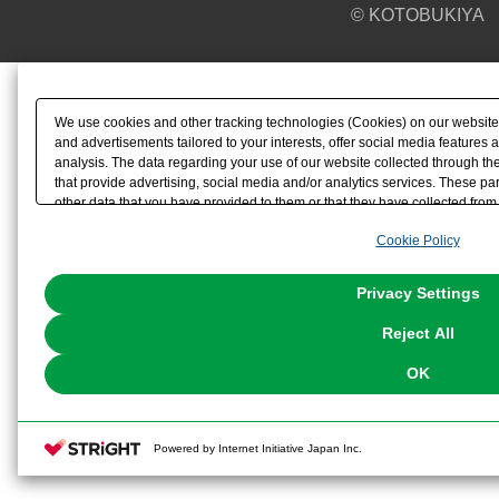
© KOTOBUKIYA
We use cookies and other tracking technologies (Cookies) on our website t
and advertisements tailored to your interests, offer social media feature
analysis. The data regarding your use of our website collected through t
that provide advertising, social media and/or analytics services. These p
other data that you have provided to them or that they have collected from 
analyze and optimize advertisements delivered to you by businesses other t
Cookie Policy
the use of all Cookies except for Strictly Necessary Cookies, please click "
with Cookies enabled, please click "OK". To select your preferences for e
You can change your consent or rejection settings at any time via through
Privacy Settings
our
Cookie Policy
or the website footer.
Reject All
OK
Powered by Internet Initiative Japan Inc.