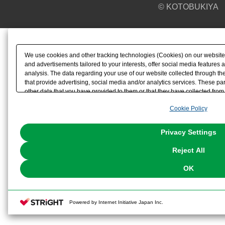
© KOTOBUKIYA
We use cookies and other tracking technologies (Cookies) on our website t
and advertisements tailored to your interests, offer social media feature
analysis. The data regarding your use of our website collected through t
that provide advertising, social media and/or analytics services. These p
other data that you have provided to them or that they have collected from 
analyze and optimize advertisements delivered to you by businesses other t
Cookie Policy
the use of all Cookies except for Strictly Necessary Cookies, please click "
with Cookies enabled, please click "OK". To select your preferences for e
You can change your consent or rejection settings at any time via through
Privacy Settings
our
Cookie Policy
or the website footer.
Reject All
OK
Powered by Internet Initiative Japan Inc.