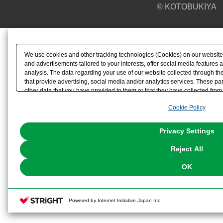
© KOTOBUKIYA
We use cookies and other tracking technologies (Cookies) on our website t
and advertisements tailored to your interests, offer social media feature
analysis. The data regarding your use of our website collected through t
that provide advertising, social media and/or analytics services. These p
other data that you have provided to them or that they have collected from 
analyze and optimize advertisements delivered to you by businesses other t
Cookie Policy
the use of all Cookies except for Strictly Necessary Cookies, please click "
with Cookies enabled, please click "OK". To select your preferences for e
You can change your consent or rejection settings at any time via through
Privacy Settings
our
Cookie Policy
or the website footer.
Reject All
OK
Powered by Internet Initiative Japan Inc.