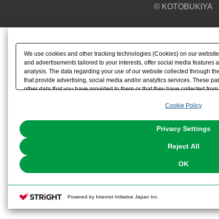
© KOTOBUKIYA
We use cookies and other tracking technologies (Cookies) on our website t
and advertisements tailored to your interests, offer social media feature
analysis. The data regarding your use of our website collected through t
that provide advertising, social media and/or analytics services. These p
other data that you have provided to them or that they have collected from 
analyze and optimize advertisements delivered to you by businesses other t
Cookie Policy
the use of all Cookies except for Strictly Necessary Cookies, please click "
with Cookies enabled, please click "OK". To select your preferences for e
You can change your consent or rejection settings at any time via through
Privacy Settings
our
Cookie Policy
or the website footer.
Reject All
OK
Powered by Internet Initiative Japan Inc.