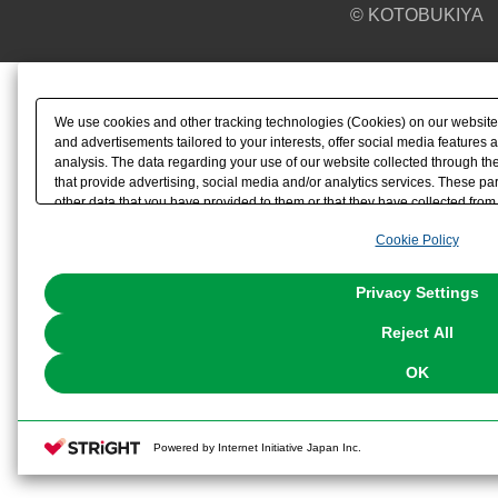
© KOTOBUKIYA
We use cookies and other tracking technologies (Cookies) on our website t
and advertisements tailored to your interests, offer social media feature
analysis. The data regarding your use of our website collected through t
that provide advertising, social media and/or analytics services. These p
other data that you have provided to them or that they have collected from 
analyze and optimize advertisements delivered to you by businesses other t
Cookie Policy
the use of all Cookies except for Strictly Necessary Cookies, please click "
with Cookies enabled, please click "OK". To select your preferences for e
You can change your consent or rejection settings at any time via through
Privacy Settings
our
Cookie Policy
or the website footer.
Reject All
OK
Powered by Internet Initiative Japan Inc.