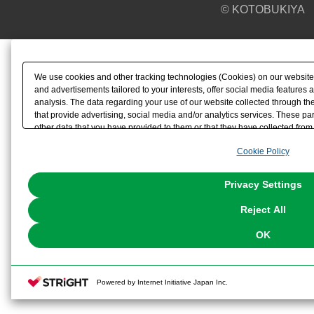
© KOTOBUKIYA
We use cookies and other tracking technologies (Cookies) on our website t
and advertisements tailored to your interests, offer social media feature
analysis. The data regarding your use of our website collected through t
that provide advertising, social media and/or analytics services. These p
other data that you have provided to them or that they have collected from 
analyze and optimize advertisements delivered to you by businesses other t
Cookie Policy
the use of all Cookies except for Strictly Necessary Cookies, please click "
with Cookies enabled, please click "OK". To select your preferences for e
You can change your consent or rejection settings at any time via through
Privacy Settings
our
Cookie Policy
or the website footer.
Reject All
OK
Powered by Internet Initiative Japan Inc.