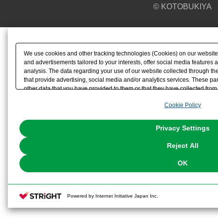
© KOTOBUKIYA
We use cookies and other tracking technologies (Cookies) on our website t
and advertisements tailored to your interests, offer social media feature
analysis. The data regarding your use of our website collected through t
that provide advertising, social media and/or analytics services. These p
other data that you have provided to them or that they have collected from 
analyze and optimize advertisements delivered to you by businesses other t
Cookie Policy
the use of all Cookies except for Strictly Necessary Cookies, please click "
with Cookies enabled, please click "OK". To select your preferences for e
You can change your consent or rejection settings at any time via through
Privacy Settings
our
Cookie Policy
or the website footer.
Reject All
OK
Powered by Internet Initiative Japan Inc.