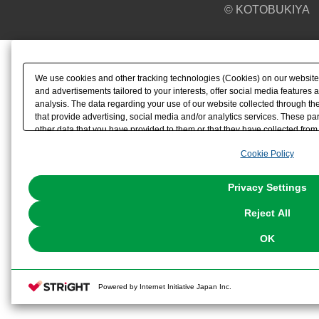
© KOTOBUKIYA
We use cookies and other tracking technologies (Cookies) on our website t
and advertisements tailored to your interests, offer social media feature
analysis. The data regarding your use of our website collected through t
that provide advertising, social media and/or analytics services. These p
other data that you have provided to them or that they have collected from 
analyze and optimize advertisements delivered to you by businesses other t
Cookie Policy
the use of all Cookies except for Strictly Necessary Cookies, please click "
with Cookies enabled, please click "OK". To select your preferences for e
You can change your consent or rejection settings at any time via through
Privacy Settings
our
Cookie Policy
or the website footer.
Reject All
OK
Powered by Internet Initiative Japan Inc.