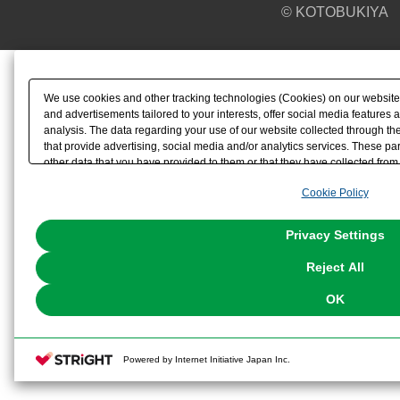
© KOTOBUKIYA
We use cookies and other tracking technologies (Cookies) on our website t
and advertisements tailored to your interests, offer social media feature
analysis. The data regarding your use of our website collected through t
that provide advertising, social media and/or analytics services. These p
other data that you have provided to them or that they have collected from 
analyze and optimize advertisements delivered to you by businesses other t
Cookie Policy
the use of all Cookies except for Strictly Necessary Cookies, please click "
with Cookies enabled, please click "OK". To select your preferences for e
You can change your consent or rejection settings at any time via through
Privacy Settings
our
Cookie Policy
or the website footer.
Reject All
OK
Powered by Internet Initiative Japan Inc.