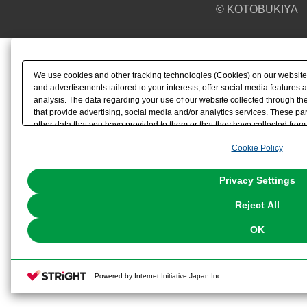
© KOTOBUKIYA
We use cookies and other tracking technologies (Cookies) on our website t
and advertisements tailored to your interests, offer social media feature
analysis. The data regarding your use of our website collected through t
that provide advertising, social media and/or analytics services. These p
other data that you have provided to them or that they have collected from 
analyze and optimize advertisements delivered to you by businesses other t
Cookie Policy
the use of all Cookies except for Strictly Necessary Cookies, please click "
with Cookies enabled, please click "OK". To select your preferences for e
You can change your consent or rejection settings at any time via through
Privacy Settings
our
Cookie Policy
or the website footer.
Reject All
OK
Powered by Internet Initiative Japan Inc.