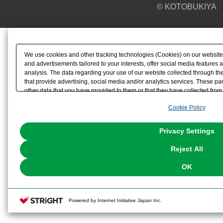
© KOTOBUKIYA
We use cookies and other tracking technologies (Cookies) on our website t
and advertisements tailored to your interests, offer social media feature
analysis. The data regarding your use of our website collected through t
that provide advertising, social media and/or analytics services. These p
other data that you have provided to them or that they have collected from 
analyze and optimize advertisements delivered to you by businesses other t
Cookie Policy
the use of all Cookies except for Strictly Necessary Cookies, please click "
with Cookies enabled, please click "OK". To select your preferences for e
You can change your consent or rejection settings at any time via through
Privacy Settings
our
Cookie Policy
or the website footer.
Reject All
OK
Powered by Internet Initiative Japan Inc.